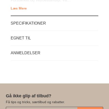
Forstærket og Vejrbestandigt: Va…
Læs Mere
SPECIFIKATIONER
EGNET TIL
ANMELDELSER
Gå ikke glip af tilbud?
Få tips og tricks, særtilbud og rabatter.