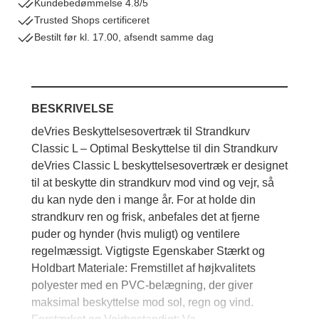
Kundebedømmelse 4.8/5
Trusted Shops certificeret
Bestilt før kl. 17.00, afsendt samme dag
Hvordan skal jeg måle?
BESKRIVELSE
deVries Beskyttelsesovertræk til Strandkurv
Classic L – Optimal Beskyttelse til din Strandkurv
deVries Classic L beskyttelsesovertræk er designet
til at beskytte din strandkurv mod vind og vejr, så
du kan nyde den i mange år. For at holde din
strandkurv ren og frisk, anbefales det at fjerne
puder og hynder (hvis muligt) og ventilere
regelmæssigt. Vigtigste Egenskaber Stærkt og
Holdbart Materiale: Fremstillet af højkvalitets
polyester med en PVC-belægning, der giver
maksimal beskyttelse mod sol, regn og vind.