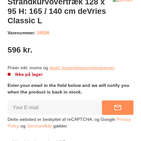
Strandkurvovertræk 128 x
95 H: 165 / 140 cm deVries
Classic L
Varenummer:
10526
596 kr.
Priser inkl. moms og
ekskl. forsendelsesomkostninger
Ikke på lager
Enter your email in the field below and we will notify you
when the product is back in stock.
NOTIFY 
Dette websted er beskyttet af reCAPTCHA, og Google
Privacy
Policy
og
Servicevilkår
gælder.