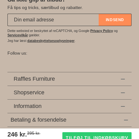
Få tips og tricks, særtilbud og rabatter.
Abonner på vores nyhedsbrev:
*
INDSEND
Dette websted er beskyttet af reCAPTCHA, og Google
Privacy Policy
og
Servicevilkår
gælder.
Jeg har læst
databeskyttelsesoplysninger
.
Follow us:
Raffles Furniture
Shopservice
Information
Betaling & forsendelse
395 kr.
246 kr.
* Alle priser er inkl. lovpligtig moms, ekskl
forsendelsesomkostninger
og eventuelle
TILFØJ TIL INDKØBSKURV