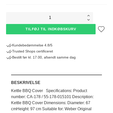
1
Tilføj til øn
TILFØJ TIL INDKØBSKURV
Kundebedømmelse 4.8/5
Trusted Shops certificeret
Bestilt før kl. 17.00, afsendt samme dag
Hvordan skal jeg måle?
BESKRIVELSE
Kettle BBQ Cover Specifications: Product
number: CA-178 / 55-178-015101 Description:
Kettle BBQ Cover Dimensions: Diameter: 67
cmHeight: 97 cm Suitable for: Weber Original