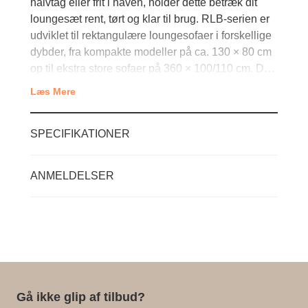
halvtag eller frit i haven, holder dette betræk dit
loungesæt rent, tørt og klar til brug. RLB-serien er
udviklet til rektangulære loungesofaer i forskellige
dybder, fra kompakte modeller på ca. 130 × 80 cm
op til ekstra store sofaer på 360 × 100/110 cm. D…
Læs Mere
SPECIFIKATIONER
ANMELDELSER
Gå ikke glip af tilbud?