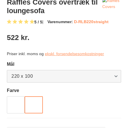
Raffles Covers overtræk til
loungesofa
Varenummer:
D-RLB220straight
5 / 5
Gennemsnitlig bedømmelse på 5 ud af 5 stjerner
522 kr.
Priser inkl. moms og
ekskl. forsendelsesomkostninger
Vælg
Mål
220 x 100
Vælg
Farve
TAUPE
ANTRACIT