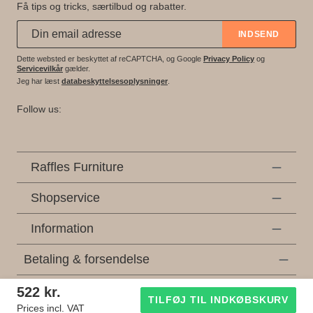
Få tips og tricks, særtilbud og rabatter.
Abonner på vores nyhedsbrev:
*
INDSEND
Dette websted er beskyttet af reCAPTCHA, og Google
Privacy Policy
og
Servicevilkår
gælder.
Jeg har læst
databeskyttelsesoplysninger
.
Follow us:
Raffles Furniture
Shopservice
Information
Betaling & forsendelse
522 kr.
* Alle priser er inkl. lovpligtig moms, ekskl
forsendelsesomkostninger
og eventuelle
TILFØJ TIL INDKØBSKURV
Prices incl. VAT
omkostninger til lokal levering, medmindre andet er beskrevet