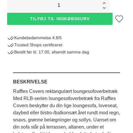
1
Tilføj til øn
TILFØJ TIL INDKØBSKURV
Kundebedømmelse 4.8/5
Trusted Shops certificeret
Bestilt før kl. 17.00, afsendt samme dag
Hvordan skal jeg måle?
BESKRIVELSE
Raffles Covers rektangulært loungesofoverbetræk
Med RLB-serien loungesofoverbetræk fra Raffles
Covers beskytter du din lige loungesofa, loveseat,
daybed eller bistro-/balkonsæt året rundt mod regn,
snavs, grønne belægninger og sollys. Uanset om
din sofa står på terrassen, altanen, under et