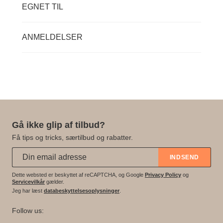
EGNET TIL
ANMELDELSER
Gå ikke glip af tilbud?
Få tips og tricks, særtilbud og rabatter.
Abonner på vores nyhedsbrev:
*
INDSEND
Dette websted er beskyttet af reCAPTCHA, og Google
Privacy Policy
og
Servicevilkår
gælder.
Jeg har læst
databeskyttelsesoplysninger
.
Follow us: