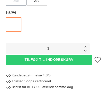
260
292
(DENNE MULIGHED ER I ØJEBLIKKET IKKE TILGÆNGELIG.)
Vælg
Farve
ANTRACIT
1
Tilføj til øn
TILFØJ TIL INDKØBSKURV
Kundebedømmelse 4.8/5
Trusted Shops certificeret
Bestilt før kl. 17.00, afsendt samme dag
Hoe moet ik meten?