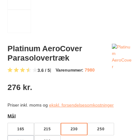
Platinum AeroCover
Parasolovertræk
Varenummer:
7980
3.6 / 5
Gennemsnitlig bedømmelse på 3.6 ud af 5 stjerner
276 kr.
Priser inkl. moms og
ekskl. forsendelsesomkostninger
Vælg
Mål
165
215
230
250