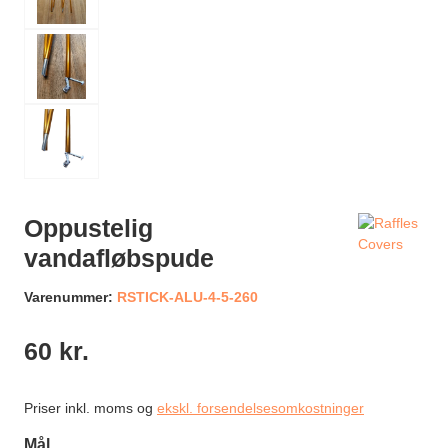
Oppustelig
vandafløbspude
Varenummer:
RSTICK-ALU-4-5-260
60 kr.
Priser inkl. moms og
ekskl. forsendelsesomkostninger
Vælg
Mål