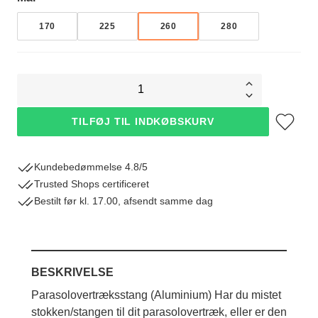
170
225
260
280
1
Tilføj til øn
TILFØJ TIL INDKØBSKURV
Kundebedømmelse 4.8/5
Trusted Shops certificeret
Bestilt før kl. 17.00, afsendt samme dag
BESKRIVELSE
Parasolovertræksstang (Aluminium) Har du mistet
stokken/stangen til dit parasolovertræk, eller er den