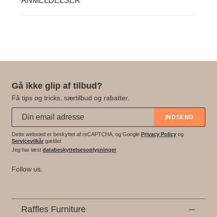
ANMELDELSER
Gå ikke glip af tilbud?
Få tips og tricks, særtilbud og rabatter.
Abonner på vores nyhedsbrev:
*
INDSEND
Dette websted er beskyttet af reCAPTCHA, og Google
Privacy Policy
og
Servicevilkår
gælder.
Jeg har læst
databeskyttelsesoplysninger
.
Follow us:
Raffles Furniture