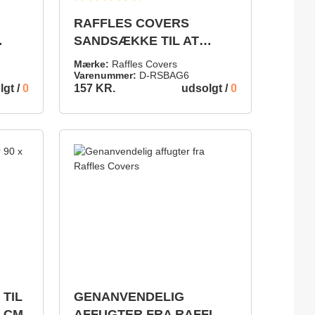
4.8 ud af 5 stjerner
Gennemsnitlig bedømmelse på 4.8 ud af 5 stjerner
RAFFLES COVERS
SANDSÆKKE TIL AT
FORHINDRE, AT DIT
Mærke:
Raffles Covers
OVERTRÆK BLÆSER
Varenummer:
D-RSBAG6
lgt /
0
udsolgt /
0
157 KR.
VÆK
DETALJER
TIL
GENANVENDELIG
0 CM
AFFUGTER FRA RAFFLES