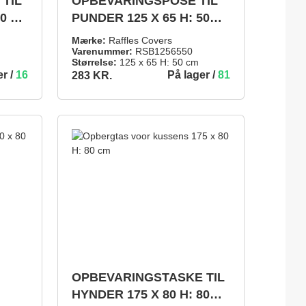
TIL
OPBEVARINGSPOSE TIL
0 H:
PUNDER 125 X 65 H: 50
CM
Mærke:
Raffles Covers
Varenummer:
RSB1256550
Størrelse:
125 x 65 H: 50 cm
er /
16
På lager /
81
283 KR.
283 KR.
INDKØBSKURV
TILFØJ TIL INDKØBSKURV
OPBEVARINGSTASKE TIL
5 ud af 5 stjerner
HYNDER 175 X 80 H: 80