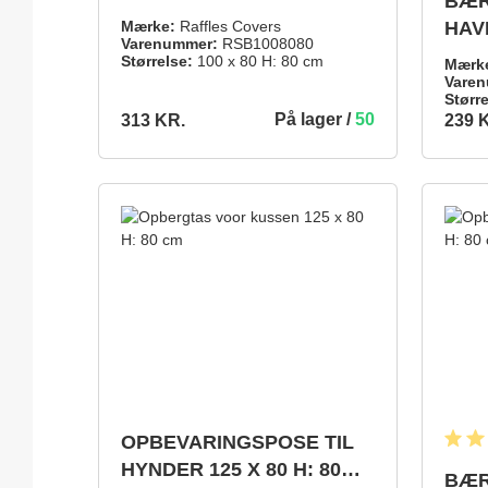
BÆR
80 CM
Mærke:
Raffles Covers
HAV
Varenummer:
RSB1008080
35 
Størrelse:
100 x 80 H: 80 cm
Mærk
Varen
Større
På lager /
50
313 KR.
239 
313 KR.
239 KR.
TILFØJ TIL INDKØBSKURV
OPBEVARINGSPOSE TIL
Gennem
HYNDER 125 X 80 H: 80
BÆR