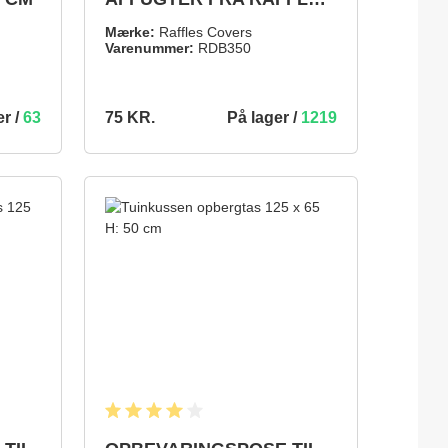
COVERS
Mærke:
Raffles Covers
Varenummer:
RDB350
er /
63
På lager /
1219
75 KR.
75 KR.
INDKØBSKURV
TILFØJ TIL INDKØBSKURV
5 ud af 5 stjerner
Gennemsnitlig bedømmelse på 4 ud af 5 stjerner