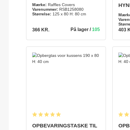
CM
Mærke:
Raffles Covers
HYND
Varenummer:
RSB1258080
CM
Størrelse:
125 x 80 H: 80 cm
Mærk
Varen
Større
På lager /
105
366 KR.
403 
366 KR.
403 KR.
TILFØJ TIL INDKØBSKURV
Gennemsnitlig bedømmelse på 5 ud af 5 stjerner
Gennem
OPBEVARINGSTASKE TIL
OPB