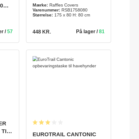
CM
40
Mærke:
Raffles Covers
Varenummer:
RSB1758080
Størrelse:
175 x 80 H: 80 cm
er /
57
På lager /
81
448 KR.
448 KR.
INDKØBSKURV
TILFØJ TIL INDKØBSKURV
ER
Gennemsnitlig bedømmelse på 3 ud af 5 stjerner
TIL
EUROTRAIL CANTONIC