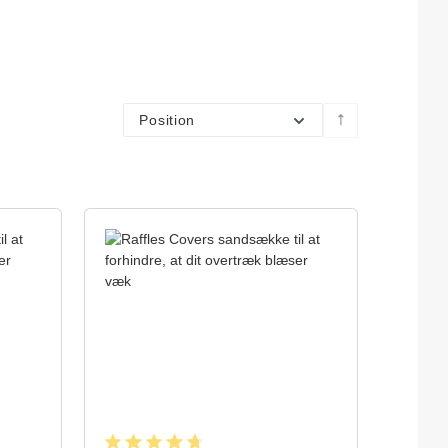
bag for lounge cushions. Your lounge cushions can take up qu...
Position