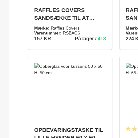
Gennemsnitlig bedømmelse på 4.8 ud af 5 stjerner
Gennem
RAFFLES COVERS
RAF
SANDSÆKKE TIL AT
SAN
FORHINDRE, AT DIT
FOR
Mærke:
Raffles Covers
Mærk
OVERTRÆK BLÆSER
OVE
Varenummer:
RSBAG6
Varen
På lager /
418
157 KR.
224 
VÆK
VÆ
157 KR.
224 KR.
TILFØJ TIL INDKØBSKURV
OPBEVARINGSTASKE TIL
Gennem
LILLE HYNDER 50 X 50 H: