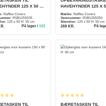
ETASKEN TIL
OPBEVARINGSTASKE 
EHYNDER 125 X 50 H:
HAVEHYNDER 125 X 5
CM
50 CM
e:
Raffles Covers
Mærke:
Raffles Covers
ummer:
RSB1255035
Varenummer:
RSB1255050
lse:
125 x 50 H: 35 cm
Størrelse:
125 x 50 H: 50 cm
På lager /
102
På lag
KR.
269 KR.
269 KR.
TILFØJ TIL INDKØBSKURV
TILFØJ TIL 
snitlig bedømmelse på 5 ud af 5 stjerner
Gennemsnitlig bedømmelse på 
ETASKEN TIL
BÆRETASKEN TIL