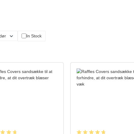
dør
In Stock