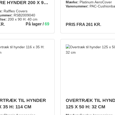
HYNDER
RE HYNDER 200 X 90
Mærke:
Platinum AeroCover
Varenummer:
PAC-Cushionb
0 CM
e:
Raffles Covers
ummer:
RSB2009040
lse:
200 x 90 H: 40 cm
På lager /
69
KR.
PRIS FRA
261 KR.
TILFØJ TIL INDKØBSKURV
DETALJER
RTRÆK TIL HYNDER
OVERTRÆK TIL HYN
X 35 H: 114 CM
125 X 50 H: 32 CM