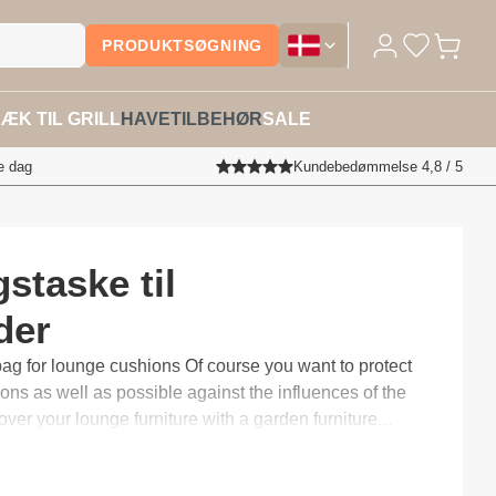
PRODUKTSØGNING
Overtræktilhavemøbler.dk - Sk
ÆK TIL GRILL
HAVETILBEHØR
SALE
e dag
Kundebedømmelse 4,8 / 5
staske til
der
cushions Of course you want to protect
ons as well as possible against the influences of the
ver your lounge furniture with a garden furniture
 recommended to leave your cushions under your
 quick storage with a storage