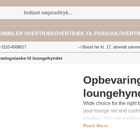
EMØBLER OVERTRÆK
OVERTRÆK TIL PARASOL
OVERTR
 +3110-4508017
Bestil før kl. 17, afsendt samm
aringstaske til loungehynder
Opbevaring
loungehyn
Wide choice for the right bag for lounge 
your lounge set and cushi
weather. You can easily co
cover. However, it is not
Read More
garden cover for a longer period of time. Easy and