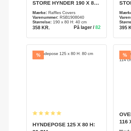
STORE HYNDER 190 X 80
STO
H: 40 CM
H: 4
Mærke:
Raffles Covers
Mærk
Varenummer:
RSB1908040
Varen
Størrelse:
190 x 80 H: 40 cm
Større
På lager /
82
358 KR.
395 
358 KR.
395 KR.
TILFØJ TIL INDKØBSKURV
%
%
OVE
Gennemsnitlig bedømmelse på 5 ud af 5 stjerner
116 
HYNDEPOSE 125 X 80 H: