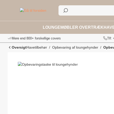
til søgning
Gå til hovednavigation
LOUNGEMØBLER OVERTRÆK
HAV
Mere end 800+ forskellige covers
Tlf:
Oversigt
Havetilbehør
Opbevaring af loungehynder
Opbev