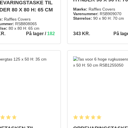
EVARINGSTASKE TIL
ER 80 X 80 H: 65 CM
Mærke:
Raffles Covers
Varenummer:
RSB909070
Størrelse:
90 x 90 H: 70 cm
e:
Raffles Covers
ummer:
RSB808065
lse:
80 x 80 H: 65 cm
På lager /
182
På lag
KR.
343 KR.
343 KR.
TILFØJ TIL INDKØBSKURV
TILFØJ TIL 
snitlig bedømmelse på 5 ud af 5 stjerner
Gennemsnitlig bedømmelse på 