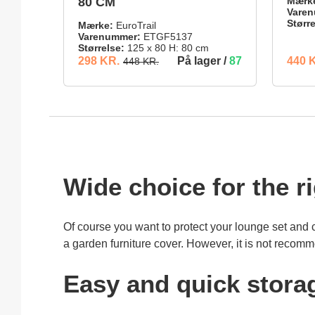
80 CM
Mærk
Varen
Større
Mærke:
EuroTrail
Varenummer:
ETGF5137
Størrelse:
125 x 80 H: 80 cm
(33.48% BESPARET)
På lager /
87
298 KR.
440 
448 KR.
298 KR.
440 KR.
TILFØJ TIL INDKØBSKURV
Wide choice for the r
Of course you want to protect your lounge set and c
a garden furniture cover. However, it is not recom
Easy and quick storag