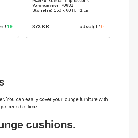
Mærke:
Garden Impressions
Varenummer:
70882
Størrelse:
153 x 68 H: 41 cm
er /
19
udsolgt /
0
373 KR.
INDKØBSKURV
DETALJER
s
r. You can easily cover your lounge furniture with
er period of time.
ounge cushions.