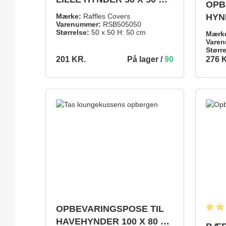
OPB
50 CM
Mærke:
Raffles Covers
HYND
Varenummer:
RSB505050
Størrelse:
50 x 50 H: 50 cm
Mærk
Varen
Større
På lager /
90
201 KR.
276 
201 KR.
276 KR.
TILFØJ TIL INDKØBSKURV
OPBEVARINGSPOSE TIL
Gennem
HAVEHYNDER 100 X 80 H: