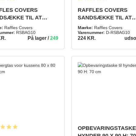
snitlig bedømmelse på 4.8 ud af 5 stjerner
Gennemsnitlig bedømmelse på 
FLES COVERS
RAFFLES COVERS
DSÆKKE TIL AT
SANDSÆKKE TIL AT
HINDRE, AT DIT
FORHINDRE, AT DIT
e:
Raffles Covers
Mærke:
Raffles Covers
RTRÆK BLÆSER
OVERTRÆK BLÆSER
ummer:
RSBAG10
Varenummer:
D-RSBAG10
På lager /
249
udso
KR.
224 KR.
K
VÆK
TILFØJ TIL INDKØBSKURV
DETALJER
OPBEVARINGSTASKE 
snitlig bedømmelse på 5 ud af 5 stjerner
HYNDER 90 X 90 H: 7