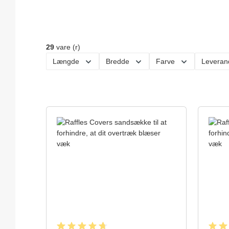
Hvordan skal jeg måle?
Hvordan skal jeg måle?
29
vare (r)
Længde
Bredde
Farve
Leveran