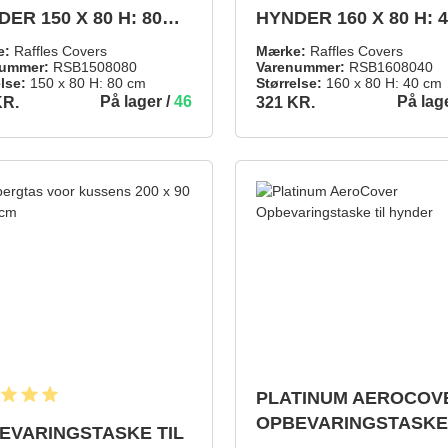
ER 150 X 80 H: 80
HYNDER 160 X 80 H: 
CM
e:
Raffles Covers
Mærke:
Raffles Covers
ummer:
RSB1508080
Varenummer:
RSB1608040
lse:
150 x 80 H: 80 cm
Størrelse:
160 x 80 H: 40 cm
På lager /
46
På lag
KR.
321 KR.
321 KR.
TILFØJ TIL INDKØBSKURV
TILFØJ TIL 
PLATINUM AEROCOV
snitlig bedømmelse på 5 ud af 5 stjerner
OPBEVARINGSTASKE 
EVARINGSTASKE TIL