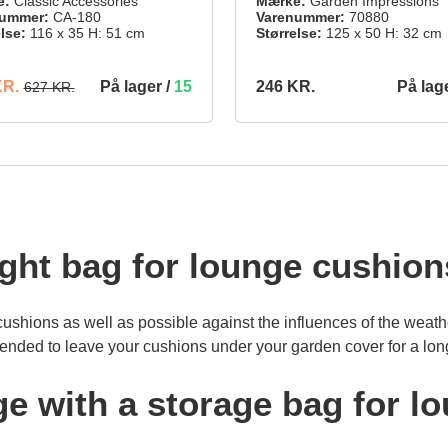
e:
Classic Accessories
Mærke:
Garden Impressions
ummer:
CA-180
Varenummer:
70880
lse:
116 x 35 H: 51 cm
Størrelse:
125 x 50 H: 32 cm
(29.82% BESPARET)
På lager /
15
På lag
KR.
246 KR.
627 KR.
246 KR.
TILFØJ TIL INDKØBSKURV
TILFØJ TIL 
ight bag for lounge cushion
ushions as well as possible against the influences of the weathe
mended to leave your cushions under your garden cover for a long
e with a storage bag for l