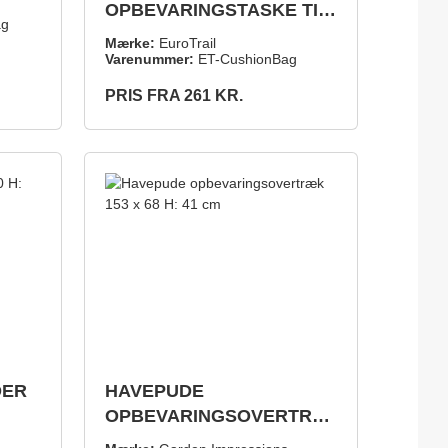
OPBEVARINGSTASKE TIL
ag
HAVEHYNDER
Mærke:
EuroTrail
Varenummer:
ET-CushionBag
PRIS FRA
261 KR.
DETALJER
DER
HAVEPUDE
OPBEVARINGSOVERTRÆ
K 153 X 68 H: 41 CM